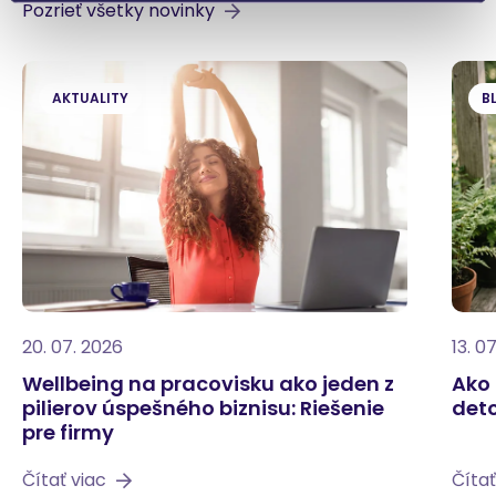
Pozrieť všetky novinky
AKTUALITY
B
20. 07. 2026
13. 0
Wellbeing na pracovisku ako jeden z
Ako 
pilierov úspešného biznisu: Riešenie
deto
pre firmy
Čítať viac
Čítať