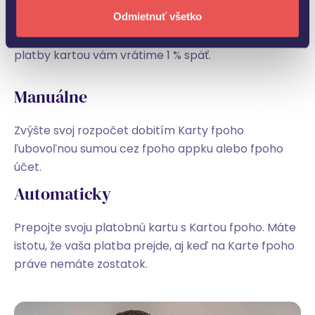
rozpočet pracovať pre vás. Za každé dobitie Karty
Odmietnuť všetko
fpoho vlastnými prostriedkami alebo vybrané
platby kartou vám vrátime 1 % späť.
Manuálne
Zvýšte svoj rozpočet dobitím Karty fpoho
ľubovoľnou sumou cez fpoho appku alebo fpoho
účet.
Automaticky
Prepojte svoju platobnú kartu s Kartou fpoho. Máte
istotu, že vaša platba prejde, aj keď na Karte fpoho
práve nemáte zostatok.