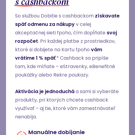
s cashbackom
So službou Dobitie s cashbackom
získavate
späť odmenu za nákupy
v celej
akceptačnej sieti fpoho, čím dopĺňate
svoj
rozpočet
. Pri každej platbe z prostriedkov,
ktoré si dobijete na Kartu fpoho
vám
vrátime 1 % späť
.* Cashback sa pripíše
tam, kde míňate – eStravenky, eBenefitné
poukážky alebo Rekre poukazy.
Aktivácia je jednoduchá
a sami si vyberáte
produkty, pri ktorých chcete cashback
využívať – aj tie, ktoré vám zamestnávateľ
nenabíja.
Manuálne dobíjanie