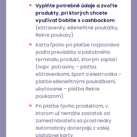
Vyplňte potrebné údaje a zvoľte
produkty, pri ktorých
chcete
využívať
Dobitie s cashbackom
(eStravenky, eBenefitné poukážky,
Rekre poukazy).
Karta fpoho pri platbe rozpoznáva
podľa prevádzky a platobného
terminálu produkt, ktorým zaplatí
(napr. potraviny – platba
eStravenkami, šport a elektronika –
platba eBenefitnými poukážkami,
ubytovanie – platba Rekre
poukazom).
Pri platbe fpoho produktom, v
ktorom už nemáte zostatok od
zamestnávateľa sa prostriedky
automaticky dočerpajú z vašej
platobnej karty.