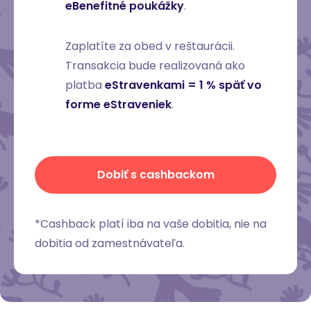
eBenefitné poukážky
.
Zaplatíte za obed v reštaurácii.
Transakcia bude realizovaná ako
platba
eStravenkami = 1 % späť vo
forme eStraveniek
.
Dobiť s cashbackom
*
Cashback
platí iba na vaše dobitia, nie na
dobitia od zamestnávateľa.