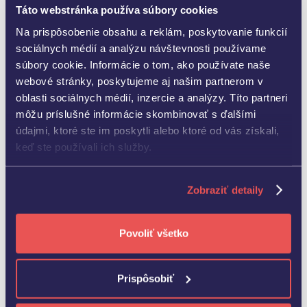
produktami nastavíme na vaše POS terminály
Táto webstránka používa súbory cookies
bez ďalšieho vybavenia.
Na prispôsobenie obsahu a reklám, poskytovanie funkcií
sociálnych médií a analýzu návštevnosti používame
súbory cookie. Informácie o tom, ako používate naše
webové stránky, poskytujeme aj našim partnerom v
oblasti sociálnych médií, inzercie a analýzy. Títo partneri
môžu príslušné informácie skombinovať s ďalšími
Transparentnosť
údajmi, ktoré ste im poskytli alebo ktoré od vás získali,
Prehľad o všetkých fpoho transakciách máte k
keď ste používali ich služby.
dispozícii 24/7 cez fpoho zónu a na vašom e-
maili.
Zobraziť detaily
DOBITIE S CASHBACKOM PRE DRŽITEĽOV KARTY
Povoliť všetko
FPOHO
Viac dobití, viac
možností
Prispôsobiť
Aktivujte si Dobitie s cashbackom a nechajte