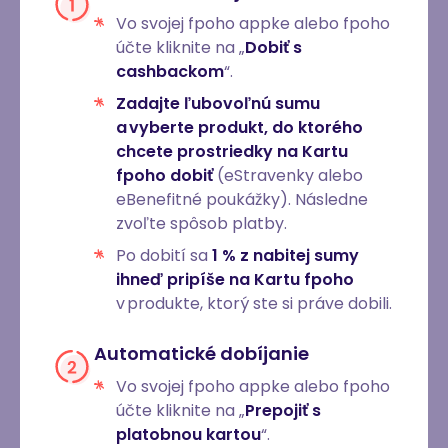
Vo svojej fpoho appke alebo fpoho
účte kliknite na „
Dobiť s
cashbackom
“.
Zadajte ľubovoľnú sumu
a vyberte produkt, do ktorého
chcete prostriedky na Kartu
fpoho dobiť
(eStravenky alebo
eBenefitné poukážky). Následne
zvoľte spôsob platby.
Po dobití sa
1 % z nabitej sumy
ihneď pripíše na Kartu fpoho
v produkte, ktorý ste si práve dobili.
Automatické dobíjanie
Vo svojej fpoho appke alebo fpoho
účte kliknite na „
Prepojiť s
platobnou kartou
“.