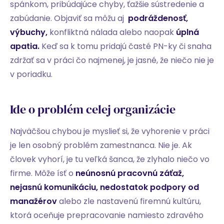
spánkom, pribúdajúce chyby, ťažšie sústredenie a
zabúdanie. Objaviť sa môžu aj
podráždenosť,
výbuchy,
konfliktná nálada alebo naopak
úplná
apatia.
Keď sa k tomu pridajú časté PN-ky či snaha
zdržať sa v práci čo najmenej, je jasné, že niečo nie je
v poriadku.
Ide o problém celej organizácie
Najväčšou chybou je myslieť si, že vyhorenie v práci
je len osobný problém zamestnanca. Nie je. Ak
človek vyhorí, je tu veľká šanca, že zlyhalo niečo vo
firme. Môže ísť o
neúnosnú pracovnú záťaž,
nejasnú komunikáciu, nedostatok podpory od
manažérov
alebo zle nastavenú firemnú kultúru,
ktorá oceňuje prepracovanie namiesto zdravého