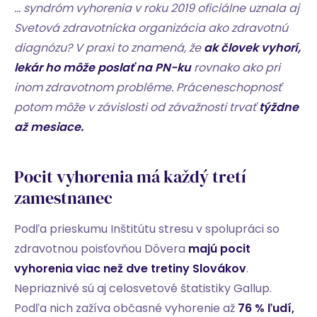
… syndróm vyhorenia v roku 2019 oficiálne uznala aj
Svetová zdravotnícka organizácia ako zdravotnú
diagnózu? V praxi to znamená, že
ak človek vyhorí,
lekár ho môže poslať na PN-ku
rovnako ako pri
inom zdravotnom probléme. Práceneschopnosť
potom môže v závislosti od závažnosti trvať
týždne
až mesiace.
Pocit vyhorenia má každý tretí
zamestnanec
Podľa prieskumu Inštitútu stresu v spolupráci so
zdravotnou poisťovňou Dôvera
majú pocit
vyhorenia viac než dve tretiny Slovákov
.
Nepriaznivé sú aj celosvetové štatistiky Gallup.
Podľa nich
zažíva občasné vyhorenie až
76 % ľudí,