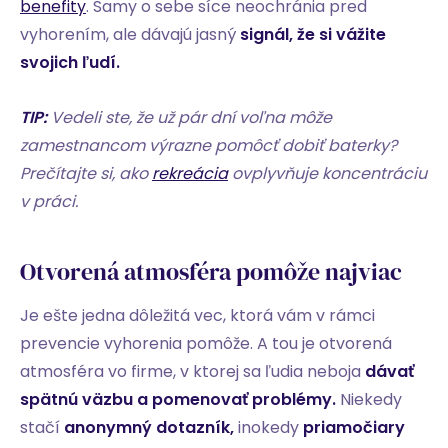
benefity
. Samy o sebe síce neochránia pred
vyhorením, ale dávajú jasný
signál, že si vážite
svojich ľudí.
TIP:
Vedeli ste, že už pár dní voľna môže
zamestnancom výrazne pomôcť dobiť baterky?
Prečítajte si, ako
rekreácia
ovplyvňuje koncentráciu
v práci.
Otvorená atmosféra pomôže najviac
Je ešte jedna dôležitá vec, ktorá vám v rámci
prevencie vyhorenia pomôže. A tou je otvorená
atmosféra vo firme, v ktorej sa ľudia neboja
dávať
spätnú väzbu a pomenovať problémy.
Niekedy
stačí
anonymný dotazník,
inokedy
priamočiary