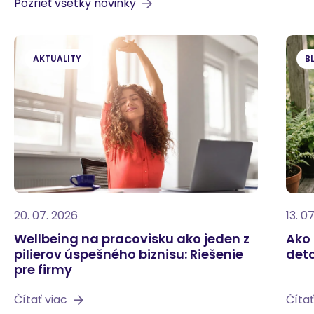
Pozrieť všetky novinky
AKTUALITY
B
20. 07. 2026
13. 0
Wellbeing na pracovisku ako jeden z
Ako 
pilierov úspešného biznisu: Riešenie
deto
pre firmy
Čítať viac
Čítať