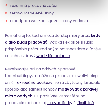
rozumnú pracovnú záťaž
férovo rozdelené úlohy
a podporu well-beingu zo strany vedenia.
Pomáha aj to, keď si môžu do istej miery určiť,
kedy
a ako budú pracovať.
Vďaka flexibilite si ľudia
prispôsobia prácu rodinným povinnostiam a ľahšie
dosiahnu zdravý
work-life balance
.
Nezabúdajte ani na oddych. Športové
teambuildingy, masáže na pracovisku, well-being
dni či
rekreačné poukazy
nie sú zbytočný luxus, ale
spôsob, ako zamestnancov
motivovať k zdravej
miere oddychu.
K pozitívnej atmosfére na
pracovisku prispejú aj
stravné lístky
či
flexibilné