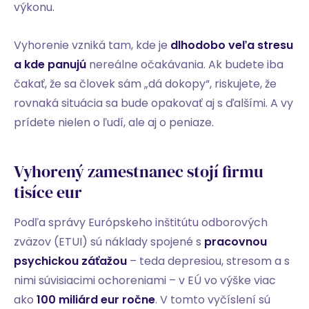
výkonu.
Vyhorenie vzniká tam, kde je
dlhodobo veľa stresu
a kde panujú
nereálne očakávania. Ak budete iba
čakať, že sa človek sám „dá dokopy“, riskujete, že
rovnaká situácia sa bude opakovať aj s ďalšími. A vy
prídete nielen o ľudí, ale aj o peniaze.
Vyhorený zamestnanec stojí firmu
tisíce eur
Podľa správy Európskeho inštitútu odborových
zväzov (ETUI) sú náklady spojené s
pracovnou
psychickou záťažou
– teda depresiou, stresom a s
nimi súvisiacimi ochoreniami – v EÚ vo výške viac
ako
100 miliárd eur ročne
.
V tomto vyčíslení sú