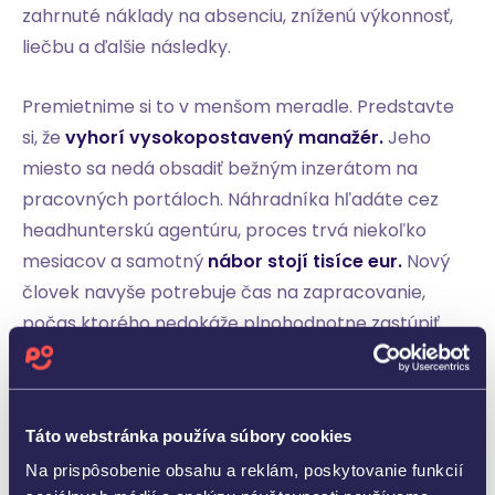
zahrnuté náklady na absenciu, zníženú výkonnosť,
liečbu a ďalšie následky.
Premietnime si to v menšom meradle. Predstavte
si, že
vyhorí vysokopostavený manažér.
Jeho
miesto sa nedá obsadiť bežným inzerátom na
pracovných portáloch. Náhradníka hľadáte cez
headhunterskú agentúru, proces trvá niekoľko
mesiacov a samotný
nábor stojí tisíce eur.
Nový
človek navyše potrebuje čas na zapracovanie,
počas ktorého nedokáže plnohodnotne zastúpiť
skúseného lídra.
Medzitým
prichádzate o kontinuitu vo vedení, o
Táto webstránka používa súbory cookies
know-how a často aj o kľúčových klientov,
ktorí
Na prispôsobenie obsahu a reklám, poskytovanie funkcií
mali vzťah práve s odchádzajúcim manažérom.