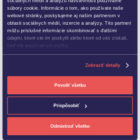
sociálnych médií a analýzu návštevnosti používame
Takéto vyhorenie sa preto neráta len vo vyplatenej
súbory cookie. Informácie o tom, ako používate naše
mzde za mesiace nižšieho výkonu. V skutočnosti vás
webové stránky, poskytujeme aj našim partnerom v
môže stáť tisícky eur
, ktoré musíte investovať do
oblasti sociálnych médií, inzercie a analýzy. Títo partneri
náhrady a opätovného naštartovania tímu.
môžu príslušné informácie skombinovať s ďalšími
údajmi, ktoré ste im poskytli alebo ktoré od vás získali,
keď ste používali ich služby.
Zdroj: https://www.etui.org/news/first-time-
european-report-puts-price-stress-work
Zobraziť detaily
Zastavte vyhorenie včas
Povoliť všetko
Prevencia vyhorenia si vyžaduje viac než
jednorazové workshopy či ovocie v kuchynke.
Prispôsobiť
Potrebuje
systematický prístup.
Základom je
pracovné prostredie, v ktorom majú ľudia:
Odmietnuť všetko
jasne komunikované a nastavené ciele