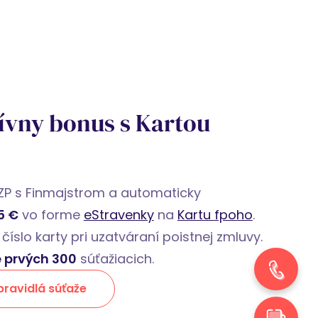
ívny bonus s Kartou
ZP s Finmajstrom a automaticky
5 €
vo forme
eStravenky
na
Kartu fpoho
.
 číslo karty pri uzatváraní poistnej zmluvy.
e prvých 300
súťažiacich.
pravidlá súťaže