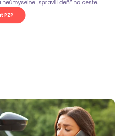
 neúmyselne „spravili deň“ na ceste.
ť PZP