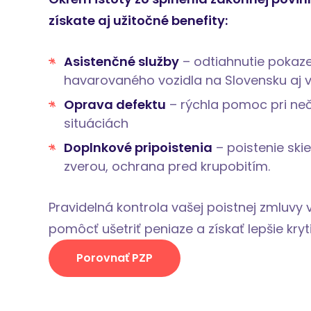
získate aj užitočné benefity:
Asistenčné služby
– odtiahnutie pokaz
havarovaného vozidla na Slovensku aj v
Oprava defektu
– rýchla pomoc pri ne
situáciách
Doplnkové pripoistenia
– poistenie skiel
zverou, ochrana pred krupobitím.
Pravidelná kontrola vašej poistnej zmluv
pomôcť ušetriť peniaze a získať lepšie kryti
Porovnať PZP