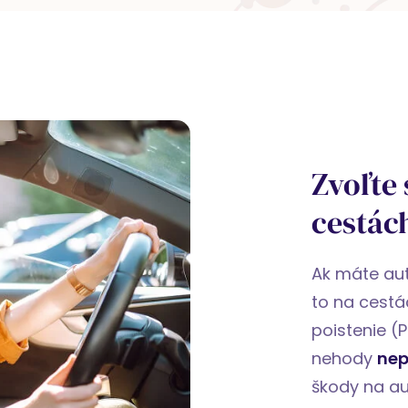
Zvoľte
cestác
Ak máte aut
to na cestá
poistenie (P
nehody
nep
škody na au