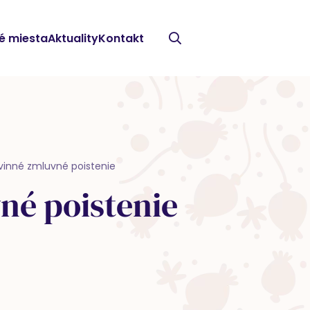
é miesta
Aktuality
Kontakt
vinné zmluvné poistenie
né poistenie