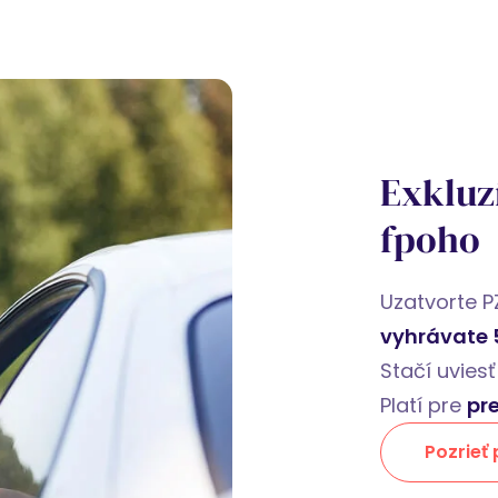
Exkluz
fpoho
Uzatvorte P
vyhrávate 
Stačí uviesť
Platí pre
pr
Pozrieť 