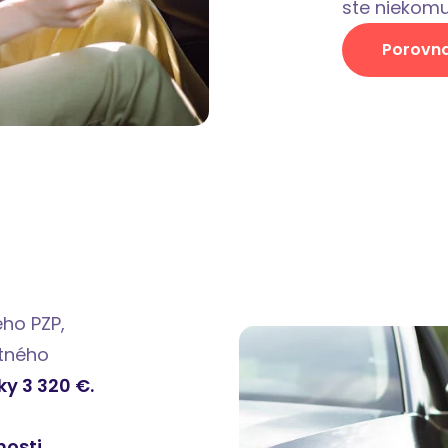
ste niekomu
Porovna
ho PZP,
stného
ky 3 320 €.
nosti