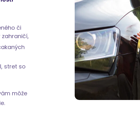
eného či
 zahraničí,
čakaných
, stret so
y vám môže
e.