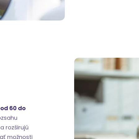
e
od 60 do
rozsahu
a rozširujú
nať možnosti