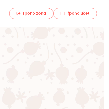
fpoho zóna
fpoho účet