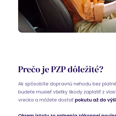
Prečo je PZP dôležité?
Ak spôsobíte dopravnú nehodu bez platné
budete musieť všetky škody zaplatiť z vla
vrecka a môžete dostať
pokutu až do výš
Okrem istoty zo splnenia zákonnej povin