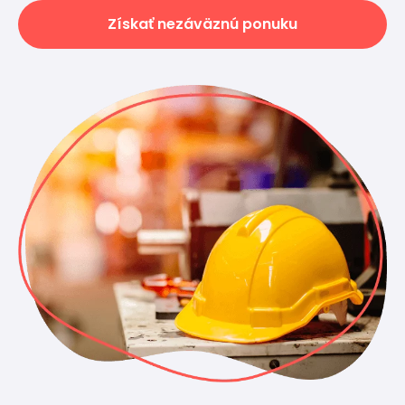
Získať nezáväznú ponuku