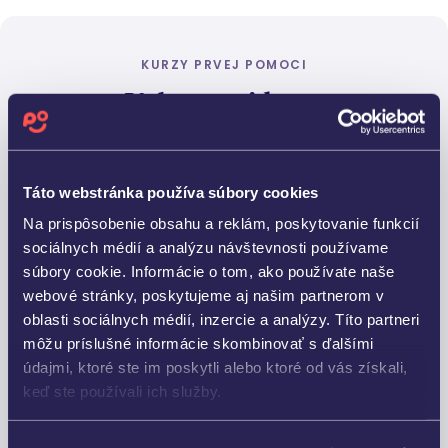
KURZY PRVEJ POMOCI
Vyberte si kurz
Doprajte svojim zamestnancom
akreditované
kurzy
prvej pomoci alebo špecializované školenia
Táto webstránka používa súbory cookies
na mieru vašej firme. Vďaka virtuálnej a rozšírenej
Na prispôsobenie obsahu a reklám, poskytovanie funkcií
realite budú školenia
praktické, zážitkové a hlavne
sociálnych médií a analýzu návštevnosti používame
užitočné
. Vaši ľudia sa naučia, ako pohotovo a
súbory cookie. Informácie o tom, ako používate naše
správne pomôcť v každej situácii.
webové stránky, poskytujeme aj našim partnerom v
oblasti sociálnych médií, inzercie a analýzy. Títo partneri
môžu príslušné informácie skombinovať s ďalšími
údajmi, ktoré ste im poskytli alebo ktoré od vás získali,
keď ste používali ich služby.