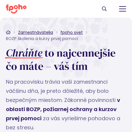
Zamestnávatelia
fpoho svet
BOZP školenia a kurzy prvej pomoci
Chráňte
to najcennejšie
čo máte – váš tím
Na pracovisku trávia vaši zamestnanci
väčšinu dňa, je preto dôležité, aby bolo
bezpečným miestom. Zákonné povinnosti
v
oblasti BOZP, požiarnej ochrany
a kurzov
prvej pomoci
za vás vyriešime pohodovo a
bez stresu
.