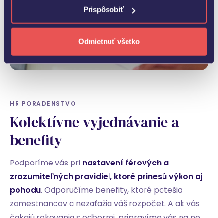
Prispôsobiť
Odmietnuť všetko
HR PORADENSTVO
Kolektívne vyjednávanie a
benefity
Podporíme vás pri
nastavení férových a
zrozumiteľných pravidiel, ktoré prinesú výkon aj
pohodu
. Odporučíme benefity, ktoré potešia
zamestnancov a nezaťažia váš rozpočet. A ak vás
čakajú rokovania s odbormi, pripravíme vás na ne