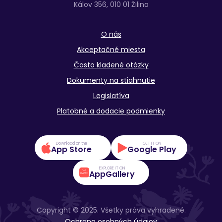
Kálov 356, 010 01 Žilina
O nás
Akceptačné miesta
Často kladené otázky
Dokumenty na stiahnutie
Legislatíva
Platobné a dodacie podmienky
Download on the
GET IT ON
App Store
Google Play
EXPLORE IT ON
AppGallery
Copyright © 2025. Všetky práva vyhradené.
Ochrana osobných údajov