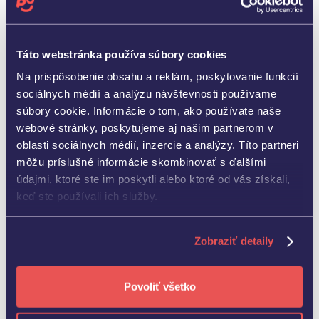
dnes nie je len formalita, ale aj cesta k úsporám,
výhodnejšiemu financovaniu, novým obchodným
príležitostiam a väčšej konkurencieschopnosti. ESG
Táto webstránka používa súbory cookies
audit odhalí príležitosti,
ako znížiť náklady na
Na prispôsobenie obsahu a reklám, poskytovanie funkcií
energie, materiály či odpad
, a zároveň
sociálnych médií a analýzu návštevnosti používame
optimalizuje fungovanie vašej spoločnosti.
súbory cookie. Informácie o tom, ako používate naše
Výsledkom je jasný plán krokov a
certifikát, ktorý
webové stránky, poskytujeme aj našim partnerom v
poskytne dôkaz o vašej snahe byť udržateľnou
oblasti sociálnych médií, inzercie a analýzy. Títo partneri
firmou
.
môžu príslušné informácie skombinovať s ďalšími
údajmi, ktoré ste im poskytli alebo ktoré od vás získali,
keď ste používali ich služby.
Zobraziť detaily
Povoliť všetko