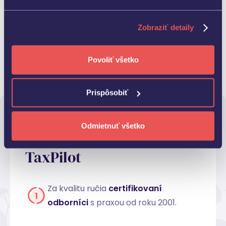
Zobraziť detaily
Povoliť všetko
Prispôsobiť
Odmietnuť všetko
Užívajte si výhody služby
TaxPilot
Za kvalitu ručia
certifikovaní
odborníci
s praxou od roku 2001.