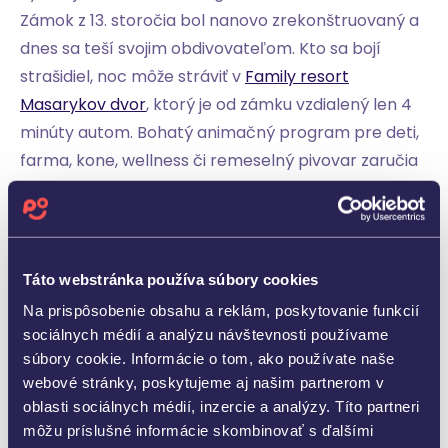
Zámok z 13. storočia bol nanovo zrekonštruovaný a
dnes sa teší svojim obdivovateľom. Kto sa bojí
strašidiel, noc môže stráviť v
Family resort
Masarykov dvor
, ktorý je od zámku vzdialený len 4
minúty autom. Bohatý animačný program pre deti,
farma, kone, wellness či remeselný pivovar zaručia
ideálne jarné prázdniny s rodinou, kde si každý príde
na svoje.
Táto webstránka používa súbory cookies
Na prispôsobenie obsahu a reklám, poskytovanie funkcií
sociálnych médií a analýzu návštevnosti používame
súbory cookie. Informácie o tom, ako používate naše
webové stránky, poskytujeme aj našim partnerom v
oblasti sociálnych médií, inzercie a analýzy. Títo partneri
môžu príslušné informácie skombinovať s ďalšími