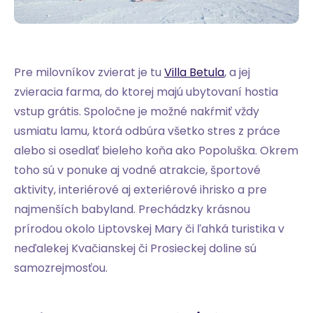
Pre milovníkov zvierat je tu
Villa Betula
, a jej
zvieracia farma, do ktorej majú ubytovaní hostia
vstup grátis. Spoločne je možné nakŕmiť vždy
usmiatu lamu, ktorá odbúra všetko stres z práce
alebo si osedlať bieleho koňa ako Popoluška. Okrem
toho sú v ponuke aj vodné atrakcie, športové
aktivity, interiérové aj exteriérové ihrisko a pre
najmenších babyland. Prechádzky krásnou
prírodou okolo Liptovskej Mary či ľahká turistika v
neďalekej Kvačianskej či Prosieckej doline sú
samozrejmosťou.