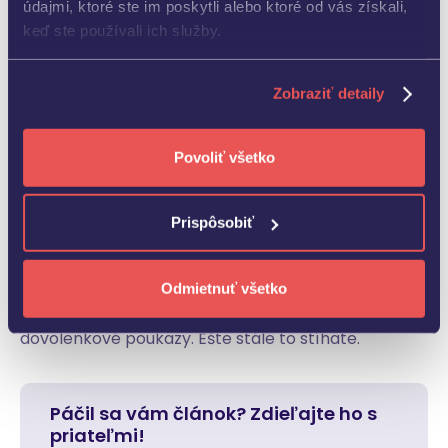
údajmi, ktoré ste im poskytli alebo ktoré od vás získali,
keď ste používali ich služby.
Zobraziť detaily
Povoliť všetko
V prípade, že ste ešte neuzatvorili zmluvu o
zabezpečení príspevku na rekreáciu, môžete tak
Prispôsobiť
spraviť ihneď, online
.
Prihláste sa
alebo
registrujte
do fpoho zóny
a vyberte si produkt Rekre poukaz.
Za niekoľko sekúnd máte zmluvu uzatvorenú a
Odmietnuť všetko
budete môcť pre zamestnancov objednávať
dovolenkové poukazy. Ešte stále to stíhate.
Páčil sa vám článok? Zdieľajte ho s
priateľmi!