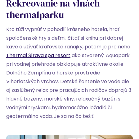
Rekreovanie na vlnách
thermalparku
Kto túži vypnúť v pohodlí krásneho hotela, hrať
spoločenské hry s deťmi, čítať si knihu pri dobrej
káve a užívať kráľovské raňajky, potom je pre neho
Thermal Šírava spa resort
ako stvorený. Aquapark
pri vodnej priehrade obklopuje atraktívne okolie
Dolného Zemplínu a horské prostredie
Vihorlatských vrchov. Detské šantenie vo vode ale
aj zaslúžený relax pre pracujúcich rodičov doprajú 3
hlavné bazény, morské vlny, relaxačný bazén s
vodnými tryskami, hydromasážne ležadlá či
geotermálna voda. Je sa na čo tešiť.