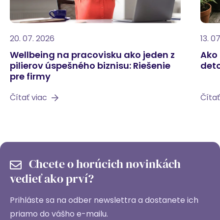
20. 07. 2026
13. 0
Wellbeing na pracovisku ako jeden z
Ako 
pilierov úspešného biznisu: Riešenie
deto
pre firmy
Čítať viac
Čítať
Chcete o horúcich novinkách
vedieť ako prví?
Prihláste sa na odber newslettra a dostanete ich
priamo do vášho e-mailu.