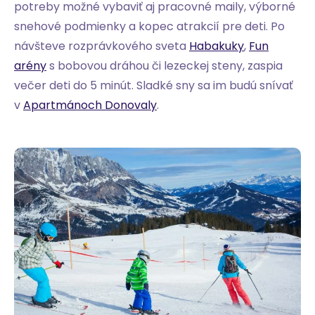
potreby možné vybaviť aj pracovné maily, výborné
snehové podmienky a kopec atrakcií pre deti. Po
návšteve rozprávkového sveta
Habakuky
,
Fun
arény
s bobovou dráhou či lezeckej steny, zaspia
večer deti do 5 minút. Sladké sny sa im budú snívať
v
Apartmánoch Donovaly
.