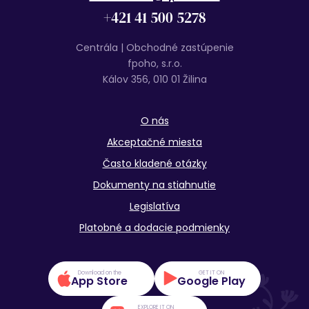
+421 41 500 5278
Centrála | Obchodné zastúpenie
fpoho, s.r.o.
Kálov 356, 010 01 Žilina
O nás
Akceptačné miesta
Často kladené otázky
Dokumenty na stiahnutie
Legislatíva
Platobné a dodacie podmienky
Download on the
GET IT ON
App Store
Google Play
EXPLORE IT ON