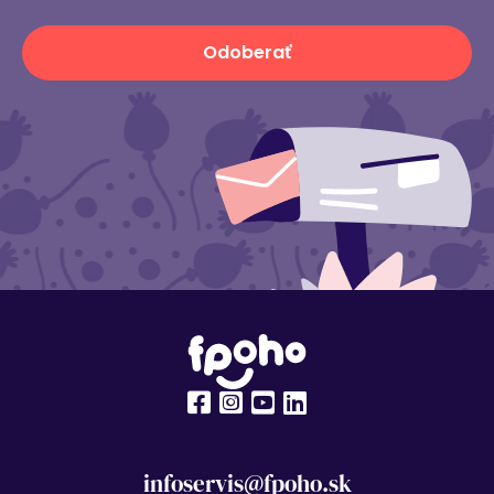
Odoberať
infoservis@fpoho.sk