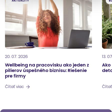
AKTUALITY
B
20. 07. 2026
13. 0
Wellbeing na pracovisku ako jeden z
Ako 
pilierov úspešného biznisu: Riešenie
deto
pre firmy
Čítať viac
Čítať