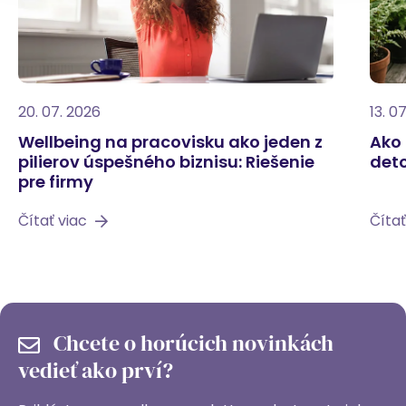
20. 07. 2026
13. 0
Wellbeing na pracovisku ako jeden z
Ako 
pilierov úspešného biznisu: Riešenie
deto
pre firmy
Čítať viac
Čítať
Chcete o horúcich novinkách
vedieť ako prví?