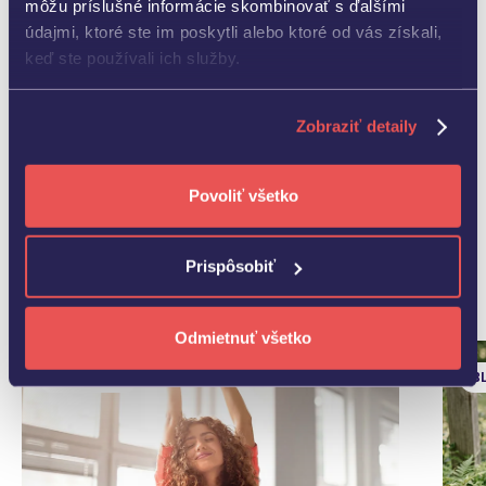
môžu príslušné informácie skombinovať s ďalšími
údajmi, ktoré ste im poskytli alebo ktoré od vás získali,
keď ste používali ich služby.
Zobraziť detaily
Povoliť všetko
Ďalšie aktuality
Prispôsobiť
Pozrieť všetky novinky
Odmietnuť všetko
AKTUALITY
B